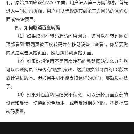
们，原始页面应该有WAP页面。用户进入第三方网站时，首先
进入中间提示页面，用户可以选择跳转到第三方网站的原始页
面或WAP页面。
四、如何取消百度转码
（1）如果您想在转码后访问原网页，您可以在转码网页
顶部看到"原网页被百度转码并在移动设备上查看"。你所要做
的就是点击原始页面，然后跳转到原始页面。
（2）如果你想使用不是百度转码的移动网站怎么办？您
可以检查网页下是否有"切换"按钮，然后切换到网页的PC版本
或计算机版本。但如果手机不能支持这样的页面，那就没办法
了。
（3）如果对百度转码结果不满意，可以选择页面底部的
设置和反馈，切换到彩色版本，或者反馈相关问题，不断提高
转码质量。