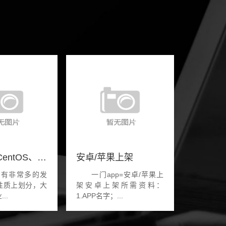
服务器用CentOS、Ubuntu、De
安卓/苹果上架
有非常多的发
一门app=安卓/苹果上
性质上划分，大
架安卓上架所需资料：
..
1.APP名字；...