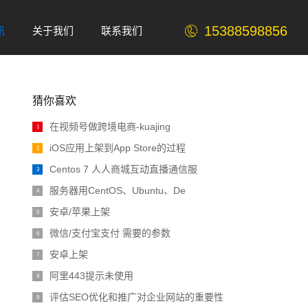
15388598856
讯
关于我们
联系我们
ABOUT
Contact
猜你喜欢
在视频号做跨境电商-kuajing
1
iOS应用上架到App Store的过程
2
Centos 7 人人商城互动直播通信服
3
服务器用CentOS、Ubuntu、De
4
安卓/苹果上架
5
微信/支付宝支付 需要的参数
6
安卓上架
7
阿里443提示未使用
8
评估SEO优化和推广对企业网站的重要性
9