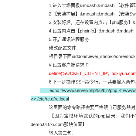
1.进入宝塔面板&mdash;&mdash;【软件管理】&m
2.【安装扩展】&mdash;&mdash;【安装Swo
3.安装好后，还在设置内点击【php服务】&mda
4.设置内点击【phpinfo】&mdash;&mdas
5.开启通讯进程服务
修改配置文件
根目录下面\addons\ewei_shopv2\core\socket\s
// 设置客户端请求IP
define('SOCKET_CLIENT_IP', '
boxiyun
.com
6.下一步操作SSH命令行，一共要输入两句
echo "/www/server/php/56/bin/php -f /www/w
>> /etc/rc.d/rc.local
这里面的命令路径需要严格跟自己服务器对应
【因为宝塔环境默认的php目录，我们不
demo.010xr.com那块位置】
输入第二句：