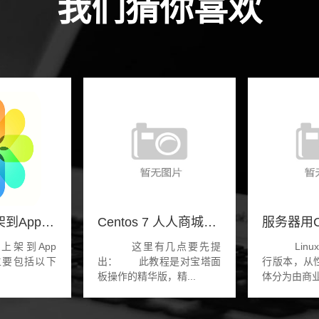
我们猜你喜欢
iOS应用上架到App Store的过程
Centos 7 人人商城互动直播通信服
上架到App
这里有几点要先提
Linux
程主要包括以下
出： 此教程是对宝塔面
行版本，从
板操作的精华版，精...
体分为由商业.