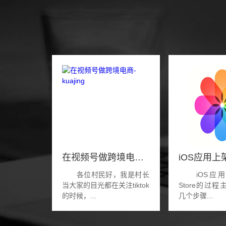
在视频号做跨境电商-kuajing
各位村民好，我是村长
iOS应用
当大家的目光都在关注tiktok
Store的过
的时候，...
几个步骤...